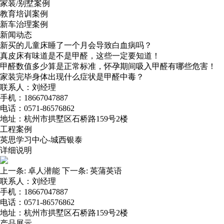
家装/别墅案例
教育培训案例
新车治理案例
新闻动态
新买的儿童床睡了一个月会导致白血病吗？
真皮床有味道是不是甲醛，这些一定要知道！
甲醛数值多少算是正常标准，怀孕期间吸入甲醛有哪些危害！
家装完毕身体出现什么症状是甲醛中毒？
联系人：刘经理
手机：18667047887
电话：0571-86576862
地址：杭州市拱墅区石桥路159号2楼
工程案例
英思学习中心-城西银泰
详细说明
上一条:
卓人潜能
下一条:
英蒲英语
联系人：刘经理
手机：18667047887
电话：0571-86576862
地址：杭州市拱墅区石桥路159号2楼
产品展示