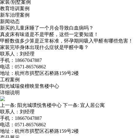
家装/别墅案例
教育培训案例
新车治理案例
新闻动态
新买的儿童床睡了一个月会导致白血病吗？
真皮床有味道是不是甲醛，这些一定要知道！
甲醛数值多少算是正常标准，怀孕期间吸入甲醛有哪些危害！
家装完毕身体出现什么症状是甲醛中毒？
联系人：刘经理
手机：18667047887
电话：0571-86576862
地址：杭州市拱墅区石桥路159号2楼
工程案例
阳光城瑞俊檀映里售楼中心
详细说明
上一条:
阳光城璞悦售楼中心
下一条:
宜人居公寓
联系人：刘经理
手机：18667047887
电话：0571-86576862
地址：杭州市拱墅区石桥路159号2楼
产品展示