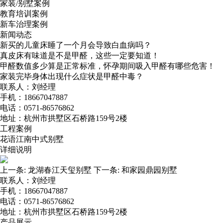
家装/别墅案例
教育培训案例
新车治理案例
新闻动态
新买的儿童床睡了一个月会导致白血病吗？
真皮床有味道是不是甲醛，这些一定要知道！
甲醛数值多少算是正常标准，怀孕期间吸入甲醛有哪些危害！
家装完毕身体出现什么症状是甲醛中毒？
联系人：刘经理
手机：18667047887
电话：0571-86576862
地址：杭州市拱墅区石桥路159号2楼
工程案例
花语江南中式别墅
详细说明
上一条:
龙湖春江天玺别墅
下一条:
和家园鼎园别墅
联系人：刘经理
手机：18667047887
电话：0571-86576862
地址：杭州市拱墅区石桥路159号2楼
产品展示