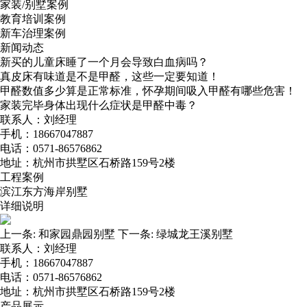
家装/别墅案例
教育培训案例
新车治理案例
新闻动态
新买的儿童床睡了一个月会导致白血病吗？
真皮床有味道是不是甲醛，这些一定要知道！
甲醛数值多少算是正常标准，怀孕期间吸入甲醛有哪些危害！
家装完毕身体出现什么症状是甲醛中毒？
联系人：刘经理
手机：18667047887
电话：0571-86576862
地址：杭州市拱墅区石桥路159号2楼
工程案例
滨江东方海岸别墅
详细说明
上一条:
和家园鼎园别墅
下一条:
绿城龙王溪别墅
联系人：刘经理
手机：18667047887
电话：0571-86576862
地址：杭州市拱墅区石桥路159号2楼
产品展示