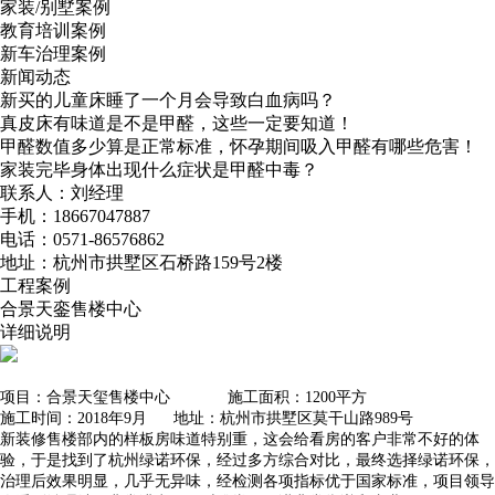
家装/别墅案例
教育培训案例
新车治理案例
新闻动态
新买的儿童床睡了一个月会导致白血病吗？
真皮床有味道是不是甲醛，这些一定要知道！
甲醛数值多少算是正常标准，怀孕期间吸入甲醛有哪些危害！
家装完毕身体出现什么症状是甲醛中毒？
联系人：刘经理
手机：18667047887
电话：0571-86576862
地址：杭州市拱墅区石桥路159号2楼
工程案例
合景天銮售楼中心
详细说明
项目：合景天玺售楼中心
施工面积：
1200平方
施工时间：2018年9月 地址：杭州市拱墅区莫干山路989号
新装修售楼部内的样板房味道特别重，这会给看房的客户非常不好的体
验，于是找到了
杭州绿诺环保，经过多方综合对比，最终选择绿诺环保，
治理后效果明显，几乎无异味，经检测各项指标优于国家标准，
项目领导