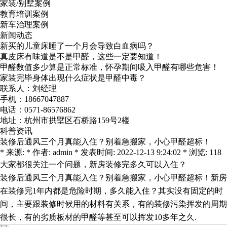
家装/别墅案例
教育培训案例
新车治理案例
新闻动态
新买的儿童床睡了一个月会导致白血病吗？
真皮床有味道是不是甲醛，这些一定要知道！
甲醛数值多少算是正常标准，怀孕期间吸入甲醛有哪些危害！
家装完毕身体出现什么症状是甲醛中毒？
联系人：刘经理
手机：18667047887
电话：0571-86576862
地址：杭州市拱墅区石桥路159号2楼
科普资讯
装修后通风三个月真能入住？别着急搬家，小心甲醛超标！
* 来源: * 作者: admin * 发表时间: 2022-12-13 9:24:02 * 浏览: 118
大家都很关注一个问题，新房装修完多久可以入住？
装修后通风三个月真能入住？别着急搬家，小心甲醛超标！新房
在装修完
1
年内都是危险时期，多久能入住？其实没有固定的时
间，主要跟装修时候用的材料有关系，有的装修污染挥发的周期
很长，有的劣质板材的甲醛等甚至可以挥发
10
多年之久
.