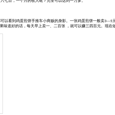
有六七百，一个月的收入呢？完全可以达到一万多。
都可以看到鸡蛋煎饼手推车小商贩的身影。一张鸡蛋煎饼一般卖
—
3
5
果味道好的话，每天早上卖一、二百张
，就可以赚三四百元。现在