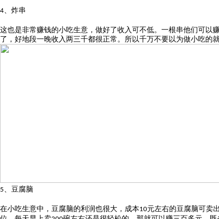
、炸串
4
这也是非常赚钱的小吃生意，做好了收入可不低。一根串他们可以
了，好地段一晚收入两三千都很正常。所以千万不要以为做小吃的
、豆腐脑
5
在小吃生意中，豆腐脑的利润也很大，成本
元左右的豆腐脑可卖
10
位，每天早上卖
碗左右还是很轻松的，那就可以赚三百多元，既