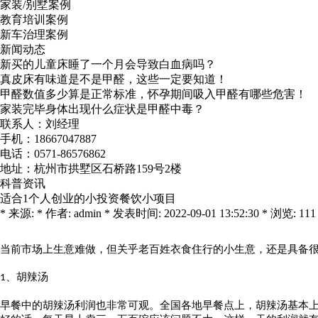
家装/别墅案例
教育培训案例
新车治理案例
新闻动态
新买的儿童床睡了一个月会导致白血病吗？
真皮床有味道是不是甲醛，这些一定要知道！
甲醛数值多少算是正常标准，怀孕期间吸入甲醛有哪些危害！
家装完毕身体出现什么症状是甲醛中毒？
联系人：刘经理
手机：18667047887
电话：0571-86576862
地址：杭州市拱墅区石桥路159号2楼
科普资讯
适合1个人创业的小投资餐饮小项目
* 来源: * 作者: admin * 发表时间: 2022-09-01 13:52:30 * 浏览: 111
当前市场上生意难做，但关乎老百姓衣食住行的小生意，还是具备
、胡辣汤
1
早餐中的胡辣汤利润也非常可观。全国各地早餐点上，胡辣汤基本