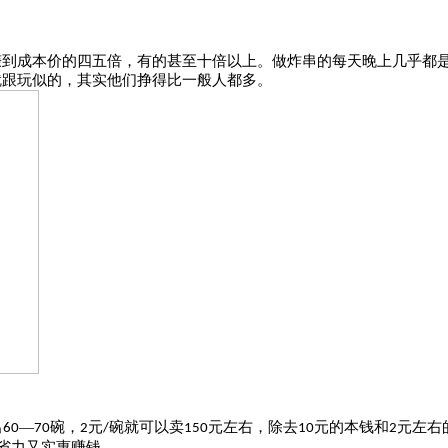
赚到成本价的四五倍，有的甚至十倍以上。做炸串的每天晚上几乎都
就跟玩似的，其实他们挣得比一般人都多。
出
—
碗，
元
碗就可以卖
元左右，除去
元的本钱和
元左右
60
70
2
/
150
10
2
省力又实惠赚钱。