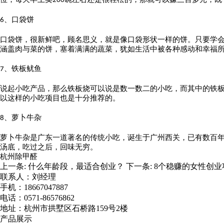
200
、口袋饼
6
口袋饼，很新鲜吧，顾名思义，就是像口袋形状一样的饼。只要学
涵盖肉与菜的饼，塞着满满的蔬菜，犹如生活中被各种感动和幸福
、铁板鱿鱼
7
说起小吃产品，那么铁板烧可以说是数一数二的小吃，而其中的铁
以这样的小吃项目也是十分推荐的。
、萝卜牛杂
8
萝卜牛杂是广东一道著名的传统小吃，诞生于广州西关，已有数百
汤底，吃过之后，回味无穷。
杭州除甲醛
上一条:
什么年龄段，最适合创业？
下一条:
8个稳赚的女性创
联系人：刘经理
手机：18667047887
电话：0571-86576862
地址：杭州市拱墅区石桥路159号2楼
产品展示