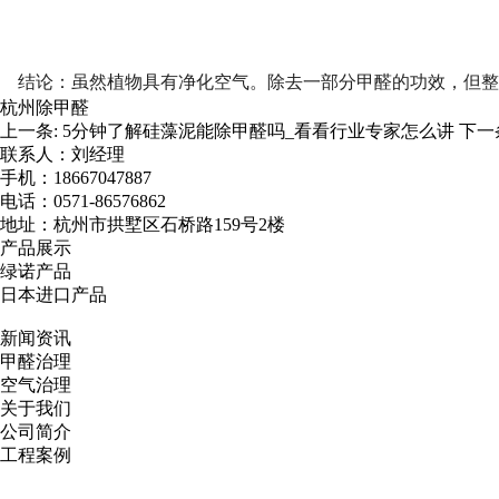
结论：
虽然植物具有净化空气。除去一部分甲醛的功效，但整
杭州除甲醛
上一条:
5分钟了解硅藻泥能除甲醛吗_看看行业专家怎么讲
下一
联系人：刘经理
手机：18667047887
电话：0571-86576862
地址：杭州市拱墅区石桥路159号2楼
产品展示
绿诺产品
日本进口产品
新闻资讯
甲醛治理
空气治理
关于我们
公司简介
工程案例