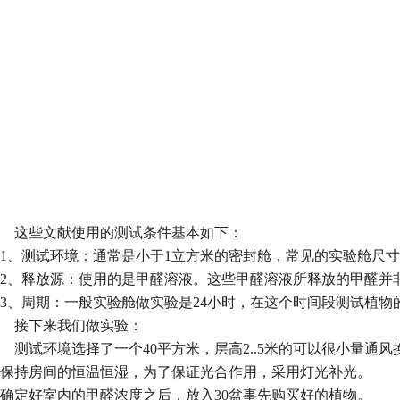
这些文献使用的测试条件基本如下：
1
、测试环境
：通常是小于
1
立方米的密封舱，常见的实验舱尺寸
2
、释放源：
使用的是甲醛溶液。这些甲醛溶液所释放的甲醛并
3
、周期：
一般实验舱做实验是
24
小时，在这个时间段测试植物
接下来我们做实验：
测试环境选择了一个
40
平方米，层高
2..5
米的可以很小量通风
保持房间的恒温恒湿，为了保证光合作用，采用灯光补光。
确定好室内的甲醛浓度之后，放入
30
盆事先购买好的植物。