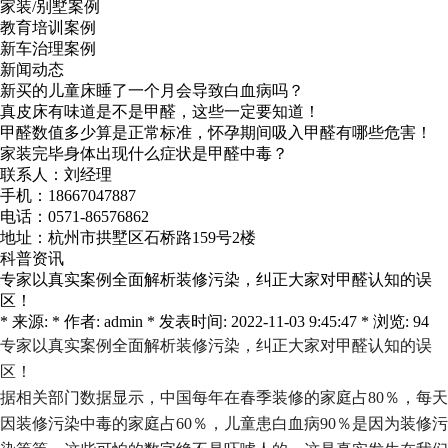
家装/别墅案例
教育培训案例
新车治理案例
新闻动态
新买的儿童床睡了一个月会导致白血病吗？
真皮床有味道是不是甲醛，这些一定要知道！
甲醛数值多少算是正常标准，怀孕期间吸入甲醛有哪些危害！
家装完毕身体出现什么症状是甲醛中毒？
联系人：刘经理
手机：18667047887
电话：0571-86576862
地址：杭州市拱墅区石桥路159号2楼
科普资讯
专家以真实案例全面解析装修污染，纠正大家对甲醛认知的误
区！
* 来源: * 作者: admin * 发表时间: 2022-11-03 9:45:47 * 浏览: 94
专家以真实案例全面解析装修污染，纠正大家对甲醛认知的误
区！
据相关部门数据显示，中国每年在春季装修的家庭占
80
％，每天
因装修污染中毒的家庭占
60
％，儿童患白血病
90
％是因为装修污